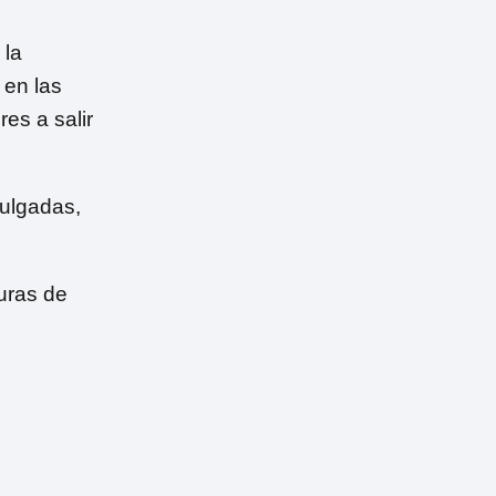
 la
 en las
res a salir
pulgadas,
uras de