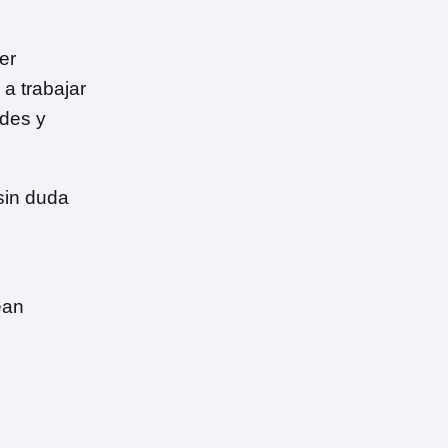
er
a trabajar
ades y
sin duda
ean