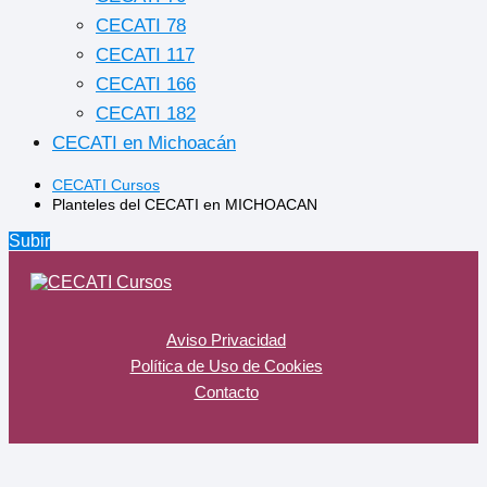
CECATI 78
CECATI 117
CECATI 166
CECATI 182
CECATI en Michoacán
CECATI Cursos
Planteles del CECATI en MICHOACAN
Subir
Aviso Privacidad
Política de Uso de Cookies
Contacto