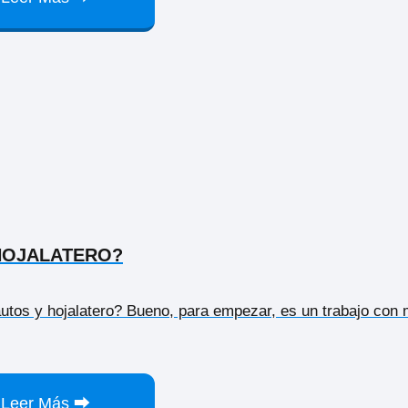
 HOJALATERO?
autos y hojalatero? Bueno, para empezar, es un trabajo con
Leer Más ⮕