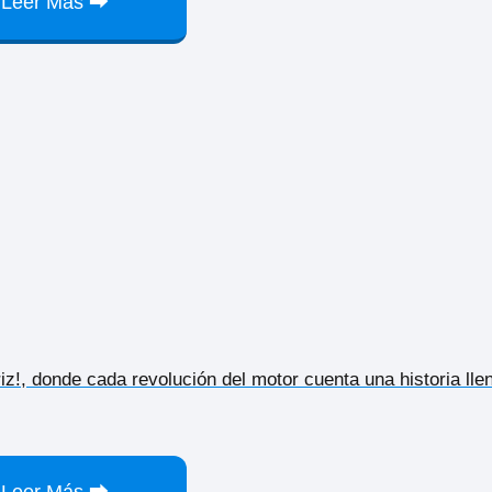
Leer Más ⮕
z!, donde cada revolución del motor cuenta una historia lle
Leer Más ⮕