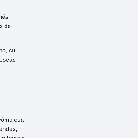
 más
os de
na, su
deseas
 cómo esa
iendes,