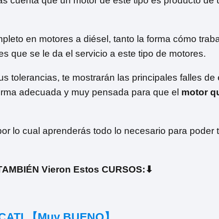
s cuenta que un motor de este tipo es producto de 
leto en motores a diésel, tanto la forma cómo trab
es que se le da el servicio a este tipo de motores.
tolerancias, te mostrarán las principales falles de 
forma adecuada y muy pensada para que el
motor q
or lo cual aprenderás todo lo necesario para poder t
AMBIÉN Vieron Estos CURSOS:⬇
CECATI 【Muy BUENO】