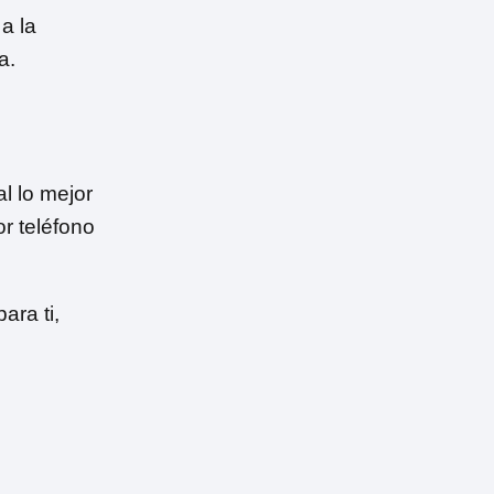
a la
a.
l lo mejor
or teléfono
ara ti,