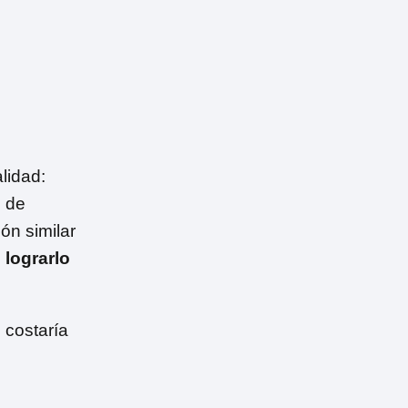
lidad:
s de
ón similar
 lograrlo
 costaría