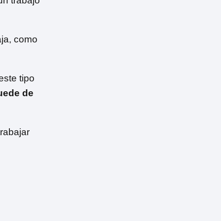
un trabajo
aja, como
este tipo
uede de
rabajar