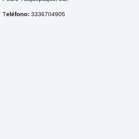
T
eléfono:
3336704905