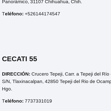
Panorámico, 31107 Chihuahua, Chih.
T
eléfono:
+526144174547
CECATI 55
DIRECCIÓN:
Crucero Tepeji, Carr. a Tepeji del Río 
S/N, Tlaxinacalpan, 42850 Tepeji del Rio de Ocam
Hgo.
T
eléfono:
7737331019